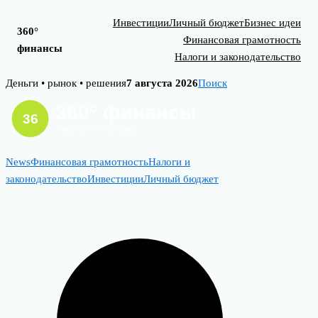
Инвестиции
Личный бюджет
Бизнес идеи
360°
Финансовая грамотность
финансы
Налоги и законодательство
Skip
Деньги • рынок • решения
7 августа 2026
Поиск
to
content
News
Финансовая грамотность
Налоги и
законодательство
Инвестиции
Личный бюджет