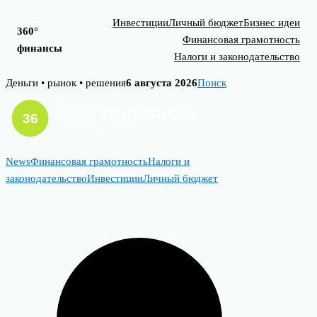
Инвестиции
Личный бюджет
Бизнес идеи
360°
Финансовая грамотность
финансы
Налоги и законодательство
Skip
Деньги • рынок • решения
6 августа 2026
Поиск
to
content
News
Финансовая грамотность
Налоги и
законодательство
Инвестиции
Личный бюджет