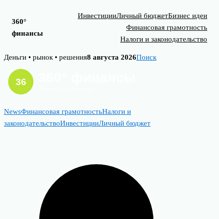
Инвестиции
Личный бюджет
Бизнес идеи
360°
Финансовая грамотность
финансы
Налоги и законодательство
Skip
Деньги • рынок • решения
8 августа 2026
Поиск
to
content
News
Финансовая грамотность
Налоги и
законодательство
Инвестиции
Личный бюджет