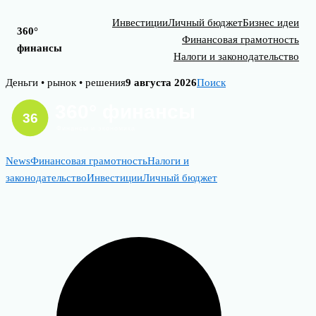
Инвестиции
Личный бюджет
Бизнес идеи
360°
Финансовая грамотность
финансы
Налоги и законодательство
Skip
Деньги • рынок • решения
9 августа 2026
Поиск
to
content
News
Финансовая грамотность
Налоги и
законодательство
Инвестиции
Личный бюджет