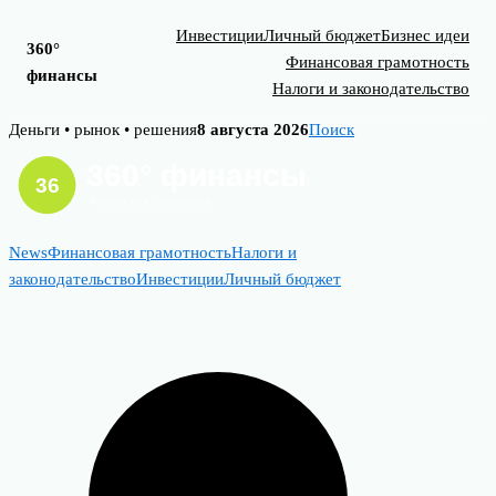
Инвестиции
Личный бюджет
Бизнес идеи
360°
Финансовая грамотность
финансы
Налоги и законодательство
Skip
Деньги • рынок • решения
8 августа 2026
Поиск
to
content
News
Финансовая грамотность
Налоги и
законодательство
Инвестиции
Личный бюджет