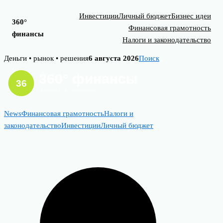
Инвестиции
Личный бюджет
Бизнес идеи
360°
Финансовая грамотность
финансы
Налоги и законодательство
Skip
Деньги • рынок • решения
6 августа 2026
Поиск
to
content
News
Финансовая грамотность
Налоги и
законодательство
Инвестиции
Личный бюджет