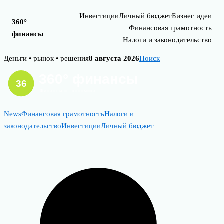
Инвестиции
Личный бюджет
Бизнес идеи
360°
Финансовая грамотность
финансы
Налоги и законодательство
Skip
Деньги • рынок • решения
8 августа 2026
Поиск
to
content
News
Финансовая грамотность
Налоги и
законодательство
Инвестиции
Личный бюджет