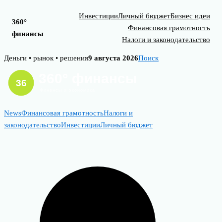
Инвестиции
Личный бюджет
Бизнес идеи
360°
Финансовая грамотность
финансы
Налоги и законодательство
Skip
Деньги • рынок • решения
9 августа 2026
Поиск
to
content
News
Финансовая грамотность
Налоги и
законодательство
Инвестиции
Личный бюджет