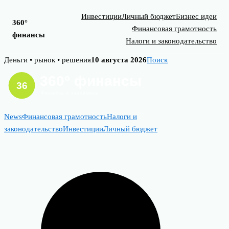
Инвестиции
Личный бюджет
Бизнес идеи
360°
Финансовая грамотность
финансы
Налоги и законодательство
Skip
Деньги • рынок • решения
10 августа 2026
Поиск
to
content
News
Финансовая грамотность
Налоги и
законодательство
Инвестиции
Личный бюджет