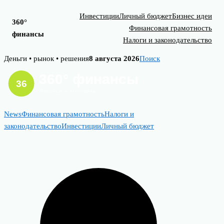
Инвестиции
Личный бюджет
Бизнес идеи
360°
Финансовая грамотность
финансы
Налоги и законодательство
Skip
Деньги • рынок • решения
8 августа 2026
Поиск
to
content
News
Финансовая грамотность
Налоги и
законодательство
Инвестиции
Личный бюджет