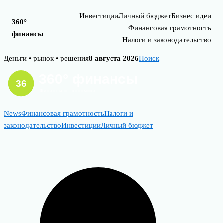
Инвестиции
Личный бюджет
Бизнес идеи
360°
Финансовая грамотность
финансы
Налоги и законодательство
Skip
Деньги • рынок • решения
8 августа 2026
Поиск
to
content
News
Финансовая грамотность
Налоги и
законодательство
Инвестиции
Личный бюджет