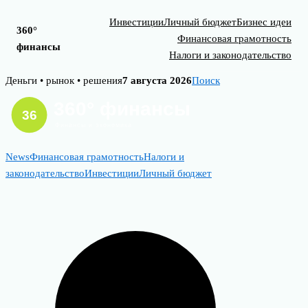
Инвестиции
Личный бюджет
Бизнес идеи
360°
Финансовая грамотность
финансы
Налоги и законодательство
Skip
Деньги • рынок • решения
7 августа 2026
Поиск
to
content
News
Финансовая грамотность
Налоги и
законодательство
Инвестиции
Личный бюджет