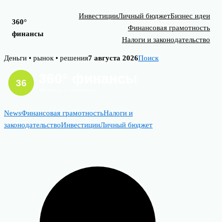
Инвестиции
Личный бюджет
Бизнес идеи
360°
Финансовая грамотность
финансы
Налоги и законодательство
Skip
Деньги • рынок • решения
7 августа 2026
Поиск
to
content
News
Финансовая грамотность
Налоги и
законодательство
Инвестиции
Личный бюджет