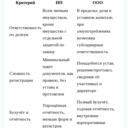
Критерий
ИП
ООО
Всем личным
В пределах доли в
имуществом,
уставном капитале,
кроме
при
Ответственность
имущества с
злоупотреблениях
по долгам
отдельной
возможна
защитой по
субсидиарная
закону
ответственность
Минимальный
Понадобится устав,
пакет
решение/протокол,
Сложность
документов, как
сведения об
регистрации
правило, без
участниках и
устава и
директоре
протоколов
Полный бухучёт,
Упрощённая
годовая отчётность,
Бухучёт и
отчётность,
внутренние
отчётность
меньше форм и
корпоративные
регистров