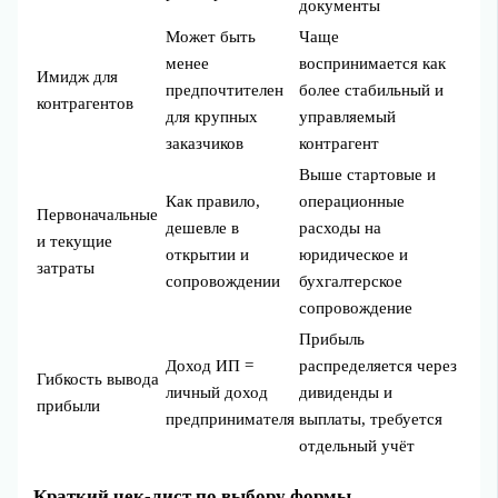
документы
Может быть
Чаще
менее
воспринимается как
Имидж для
предпочтителен
более стабильный и
контрагентов
для крупных
управляемый
заказчиков
контрагент
Выше стартовые и
Как правило,
операционные
Первоначальные
дешевле в
расходы на
и текущие
открытии и
юридическое и
затраты
сопровождении
бухгалтерское
сопровождение
Прибыль
Доход ИП =
распределяется через
Гибкость вывода
личный доход
дивиденды и
прибыли
предпринимателя
выплаты, требуется
отдельный учёт
Краткий чек-лист по выбору формы