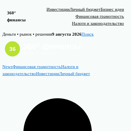
Инвестиции
Личный бюджет
Бизнес идеи
360°
Финансовая грамотность
финансы
Налоги и законодательство
Skip
Деньги • рынок • решения
9 августа 2026
Поиск
to
content
News
Финансовая грамотность
Налоги и
законодательство
Инвестиции
Личный бюджет