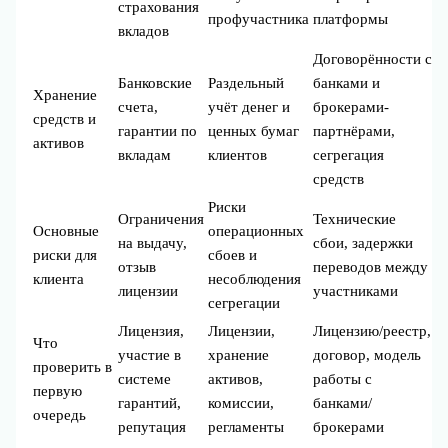
страхования
профучастника
платформы
вкладов
Договорённости с
Банковские
Раздельный
банками и
Хранение
счета,
учёт денег и
брокерами-
средств и
гарантии по
ценных бумаг
партнёрами,
активов
вкладам
клиентов
сегрегация
средств
Риски
Ограничения
Технические
Основные
операционных
на выдачу,
сбои, задержки
риски для
сбоев и
отзыв
переводов между
клиента
несоблюдения
лицензии
участниками
сегрегации
Лицензия,
Лицензии,
Лицензию/реестр,
Что
участие в
хранение
договор, модель
проверить в
системе
активов,
работы с
первую
гарантий,
комиссии,
банками/
очередь
репутация
регламенты
брокерами