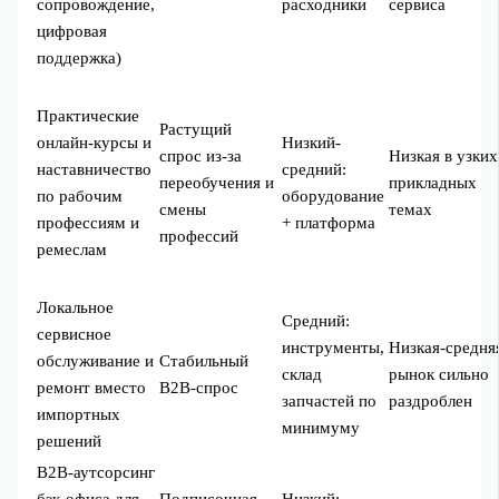
сопровождение,
расходники
сервиса
цифровая
поддержка)
Практические
Растущий
онлайн‑курсы и
Низкий-
спрос из‑за
Низкая в узких
наставничество
средний:
переобучения и
прикладных
по рабочим
оборудование
смены
темах
профессиям и
+ платформа
профессий
ремеслам
Локальное
Средний:
сервисное
инструменты,
Низкая-средня
обслуживание и
Стабильный
склад
рынок сильно
ремонт вместо
B2B‑спрос
запчастей по
раздроблен
импортных
минимуму
решений
B2B‑аутсорсинг