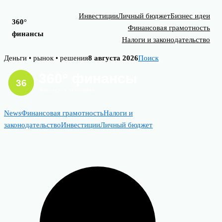
Инвестиции
Личный бюджет
Бизнес идеи
360°
Финансовая грамотность
финансы
Налоги и законодательство
Skip
Деньги • рынок • решения
8 августа 2026
Поиск
to
content
News
Финансовая грамотность
Налоги и
законодательство
Инвестиции
Личный бюджет