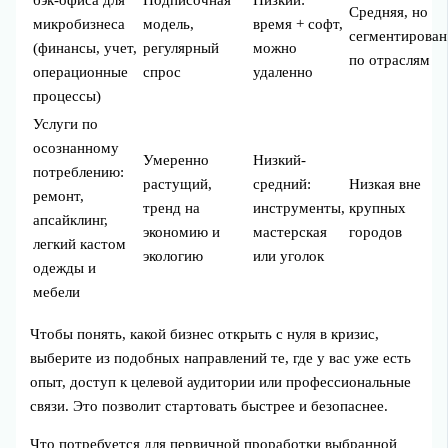
бэк‑офиса для
Подписочная
Низкий:
Средняя, но
микробизнеса
модель,
время + софт,
сегментирован
(финансы, учет,
регулярный
можно
по отраслям
операционные
спрос
удаленно
процессы)
Услуги по
осознанному
Умеренно
Низкий-
потреблению:
растущий,
средний:
Низкая вне
ремонт,
тренд на
инструменты,
крупных
апсайклинг,
экономию и
мастерская
городов
легкий кастом
экологию
или уголок
одежды и
мебели
Чтобы понять, какой бизнес открыть с нуля в кризис,
выберите из подобных направлений те, где у вас уже есть
опыт, доступ к целевой аудитории или профессиональные
связи. Это позволит стартовать быстрее и безопаснее.
Что потребуется для первичной проработки выбранной