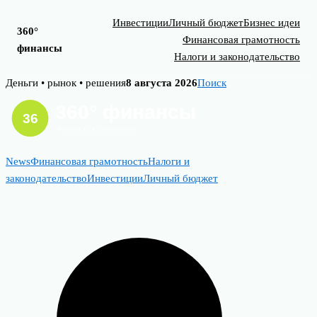
Инвестиции
Личный бюджет
Бизнес идеи
360°
Финансовая грамотность
финансы
Налоги и законодательство
Skip
Деньги • рынок • решения
8 августа 2026
Поиск
to
content
News
Финансовая грамотность
Налоги и
законодательство
Инвестиции
Личный бюджет