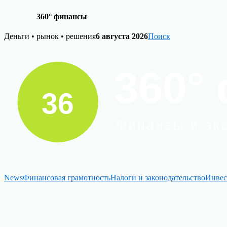
360° финансы
Skip
Деньги • рынок • решения
6 августа 2026
Поиск
to
content
News
Финансовая грамотность
Налоги и законодательство
Инвес