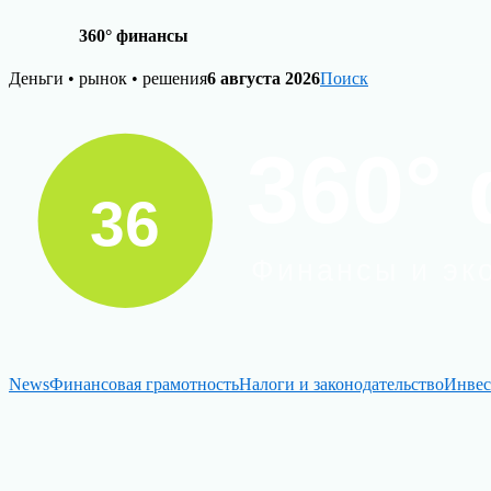
360° финансы
Skip
Деньги • рынок • решения
6 августа 2026
Поиск
to
content
News
Финансовая грамотность
Налоги и законодательство
Инвес