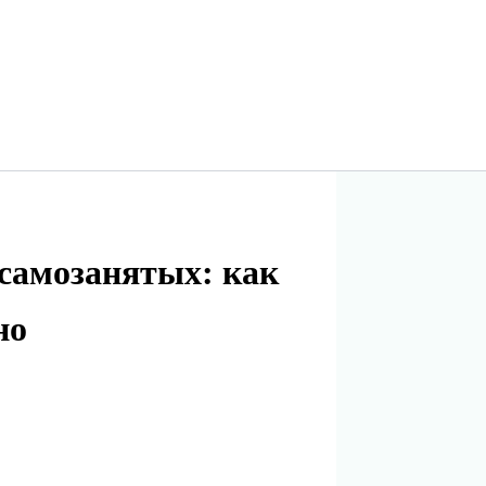
 самозанятых: как
но