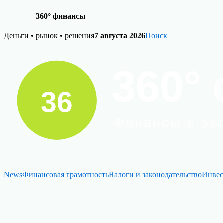
360° финансы
Skip
Деньги • рынок • решения
7 августа 2026
Поиск
to
content
News
Финансовая грамотность
Налоги и законодательство
Инвес