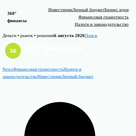
Инвестиции
Личный бюджет
Бизнес идеи
360°
Финансовая грамотность
финансы
Налоги и законодательство
Skip
Деньги • рынок • решения
6 августа 2026
Поиск
to
content
News
Финансовая грамотность
Налоги и
законодательство
Инвестиции
Личный бюджет