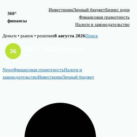
Инвестиции
Личный бюджет
Бизнес идеи
360°
Финансовая грамотность
финансы
Налоги и законодательство
Skip
Деньги • рынок • решения
8 августа 2026
Поиск
to
content
News
Финансовая грамотность
Налоги и
законодательство
Инвестиции
Личный бюджет