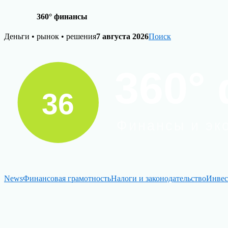
360° финансы
Skip
Деньги • рынок • решения
7 августа 2026
Поиск
to
content
News
Финансовая грамотность
Налоги и законодательство
Инвес